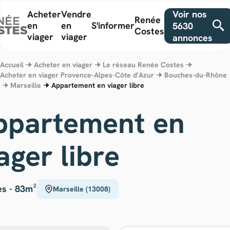
Voir nos
Acheter
Vendre
Renée
en
en
S'informer
5630
Costes
viager
viager
annonces
Accueil
Acheter en viager
Le réseau Renée Costes
Acheter en viager Provence-Alpes-Côte d'Azur
Bouches-du-Rhône
Marseille
Appartement en viager libre
ppartement en
ager libre
es -
83m²
Marseille (13008)