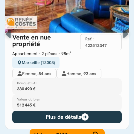
Vente en nue
Ref. :
propriété
422513347
Appartement - 2 pièces - 98m²
Marseille (13008)
Femme,
84 ans
Homme,
92 ans
Bouquet FAI
380 490 €
Valeur du bien
512 445 €
Plus de détails