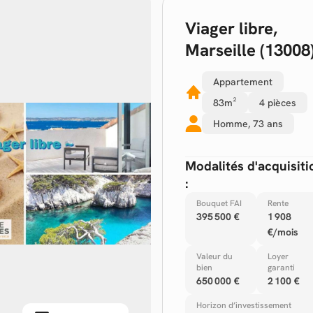
Viager libre
,
Marseille (13008
Appartement
83m²
4 pièces
Homme,
73 ans
Modalités d'acquisiti
:
Bouquet FAI
Rente
395 500 €
1 908
€/mois
Valeur du
Loyer
bien
garanti
650 000 €
2 100 €
Horizon d’investissement