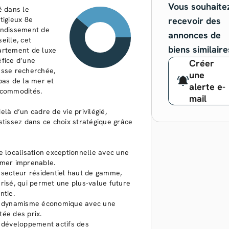
Vous souhaite
é dans le
tigieux 8e
recevoir des
ondissement de
annonces de
eille, cet
biens similaire
rtement de luxe
fice d’une
Créer
sse recherchée,
une
pas de la mer et
alerte e-
 commodités.
mail
elà d’un cadre de vie privilégié,
stissez dans ce choix stratégique grâce
e localisation exceptionnelle avec une
mer imprenable.
 secteur résidentiel haut de gamme,
risé, qui permet une plus-value future
ntie.
n dynamisme économique avec une
ée des prix.
 développement actifs des