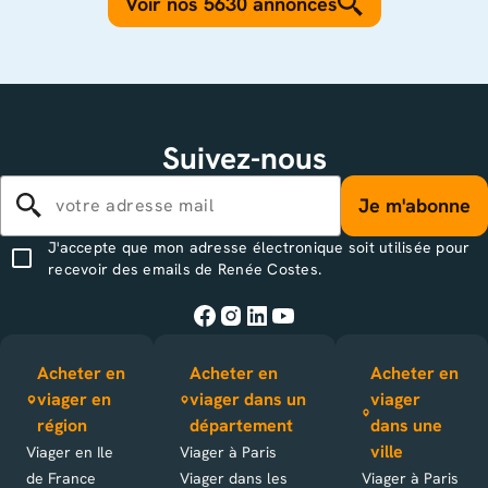
Voir nos 5630 annonces
Suivez-nous
Je m'abonne
J'accepte que mon adresse électronique soit utilisée pour
recevoir des emails de Renée Costes.
Acheter en
Acheter en
Acheter en
viager en
viager dans un
viager
région
département
dans une
ville
Viager en Ile
Viager à Paris
de France
Viager dans les
Viager à Paris