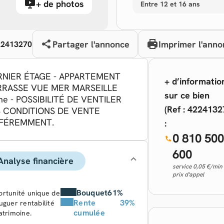
+ de photos
Entre 12 et 16 ans
Partager l'annonce
Imprimer l'anno
422413270
RNIER ÉTAGE - APPARTEMENT
+ d’informatio
RRASSE VUE MER MARSEILLE
sur ce bien
e - POSSIBILITÉ DE VENTILER
(Ref : 4224132
S CONDITIONS DE VENTE
FFÉREMMENT.
:
0 810 50
600
Analyse financière
service 0,05 €/min
prix d'appel
Bouquet
61%
rtunité unique de
Rente
39%
uguer rentabilité
cumulée
atrimoine.