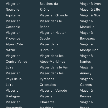
Viager en
Bouches-du-
Viager à Lyon
Nouvelle
Rhône
Viager à Lille
Aquitaine
Viager en Gironde
Viager à Nice
Viager en
Viager dans le
Viager à
Occitanie
Rhône
Marseille
Viager en
Viager en Haute-
Viager à
Provence
Savoie
Bordeaux
Alpes Côte
Viager dans
Viager à
d'Azur
l'Hérault
Montpellier
Viager en
Viager dans les
Viager à
Centre Val de
Alpes-Maritimes
Nantes
Loire
Viager dans le Var
Viager à
Viager en
Viager dans les
Annecy
Pays de la
Pyrénées-
Viager à
Loire
Orientales
Cannes
Viager en
Viager en Vendée
Viager à
Bretagne
Viager en
Rennes
Viager en
Charente-
Viager à
Normandie
Maritime
Bastia