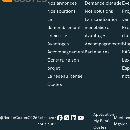
Nos annonces
Demande d'étude
Evè
Nos solutions
Nos solutions
Pro
Le
La monétisation
ven
démembrement
immobilière
Pro
immobilier
Avantages
d'a
Avantages
Accompagnement
Blo
Accompagnement
Partenaires
FA
Construire son
Lex
projet
Esp
Le réseau Renée
not
Costes
Application
@RenéeCostes2026
Retrouvez
Mention
My Renée
nous sur :
légales
Costes