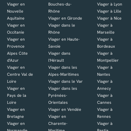
Viager en
Bouches-du-
Viager à Lyon
Nouvelle
Rhône
Viager à Lille
Aquitaine
Viager en Gironde
Viager à Nice
Viager en
Viager dans le
Viager à
Occitanie
Rhône
Marseille
Viager en
Viager en Haute-
Viager à
Provence
Savoie
Bordeaux
Alpes Côte
Viager dans
Viager à
d'Azur
l'Hérault
Montpellier
Viager en
Viager dans les
Viager à
Centre Val de
Alpes-Maritimes
Nantes
Loire
Viager dans le Var
Viager à
Viager en
Viager dans les
Annecy
Pays de la
Pyrénées-
Viager à
Loire
Orientales
Cannes
Viager en
Viager en Vendée
Viager à
Bretagne
Viager en
Rennes
Viager en
Charente-
Viager à
Normandie
Maritime
Bastia