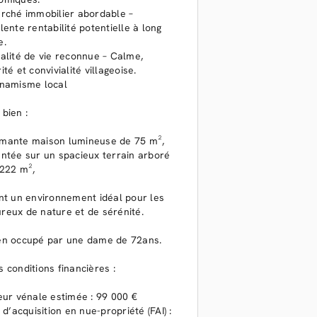
arché immobilier abordable –
lente rentabilité potentielle à long
e.
alité de vie reconnue – Calme,
ité et convivialité villageoise.
ynamisme local
 bien :
mante maison lumineuse de 75 m²,
ntée sur un spacieux terrain arboré
 222 m²,
nt un environnement idéal pour les
reux de nature et de sérénité.
ien occupé par une dame de 72ans.
s conditions financières :
eur vénale estimée : 99 000 €
x d’acquisition en nue-propriété (FAI) :