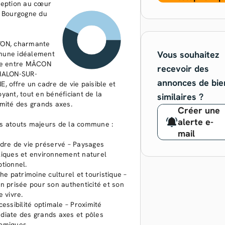
ception au cœur
a Bourgogne du
ON, charmante
Vous souhaitez
une idéalement
ée entre MÂCON
recevoir des
HALON-SUR-
annonces de bie
, offre un cadre de vie paisible et
yant, tout en bénéficiant de la
similaires ?
mité des grands axes.
Créer une
alerte e-
es atouts majeurs de la commune :
mail
dre de vie préservé – Paysages
liques et environnement naturel
tionnel.
che patrimoine culturel et touristique –
n prisée pour son authenticité et son
e vivre.
cessibilité optimale – Proximité
diate des grands axes et pôles
omiques.