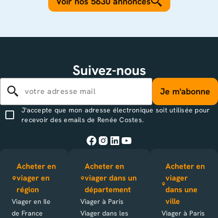
Voir nos 5630 annonces
Suivez-nous
Je m'abonne
J'accepte que mon adresse électronique soit utilisée pour
recevoir des emails de Renée Costes.
Acheter en
Acheter en
Acheter en
viager en
viager dans un
viager
région
département
dans une
ville
Viager en Ile
Viager à Paris
de France
Viager dans les
Viager à Paris