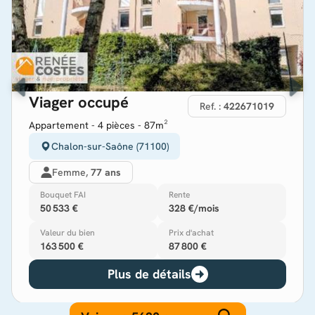
Viager occupé
Ref. :
422671019
Appartement - 4 pièces - 87m²
Chalon-sur-Saône (71100)
Femme,
77 ans
Bouquet FAI
Rente
50 533 €
328 €/mois
Valeur du bien
Prix d'achat
163 500 €
87 800 €
Plus de détails