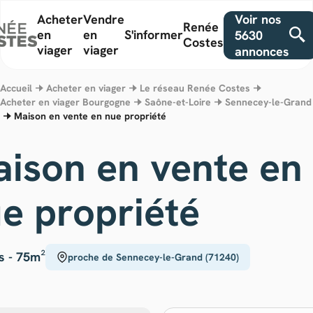
Voir nos
Acheter
Vendre
Renée
en
en
S'informer
5630
Costes
viager
viager
annonces
Accueil
Acheter en viager
Le réseau Renée Costes
Acheter en viager Bourgogne
Saône-et-Loire
Sennecey-le-Grand
Maison en vente en nue propriété
ison en vente en
e propriété
s -
75m²
proche de Sennecey-le-Grand (71240)