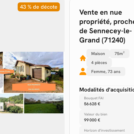
43 % de décote
Vente en nue
propriété
, proch
de
Sennecey-le-
Grand (71240)
Maison
75m²
4 pièces
Femme,
73 ans
Modalités d'acquisiti
Bouquet FAI
56 628 €
Valeur du bien
99 000 €
Horizon d’investissement