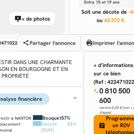
Entre 15 et 19 ans
Soit une décote de
-
+ de photos
ou
42 372 €
Partager l'annonce
Imprimer l'anno
22471022
ESTIR DANS UNE CHARMANTE
+ d’informations
SON EN BOURGOGNE ET EN
sur ce bien
 PROPRIÉTÉ
(Ref : 422471022)
0 810 500
nalyse financière
600
service 0,05 €/min + 
d'appel
Bouquet
57%
Programme
vestir à NANTON
Décote
43%
 placement
un RDV
(DUH)
monial
téléphoniq