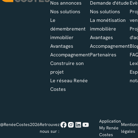
Nos annonces
Demande d'étude
Evè
Nos solutions
Nos solutions
Pro
Le
La monétisation
ven
démembrement
immobilière
Pro
immobilier
Avantages
d'a
Avantages
Accompagnement
Blo
Accompagnement
Partenaires
FA
Construire son
Lex
projet
Esp
Le réseau Renée
not
Costes
Application
@RenéeCostes2026
Retrouvez
Mention
My Renée
nous sur :
légales
Costes