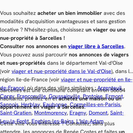
Vous souhaitez
acheter un bien immobilier
avec des
modalités d'acquisition avantageuses et sans gestion
locative ? N'hésitez-plus, choisissez
un viager ou une
nue-propriété à Sarcelles !
Consulter nos annonces en
viager libre à Sarcelles
.
Vous pouvez aussi parcourir
nos annonces de viagers
et nues-propriétés
dans le département Val-d'Oise
(voir
viager et nue-propriété dans le Val-d'Oise
), dans la
région Ile-de-France (voir
viager et nue-propriété en Ile-
de-France
) où dans des villes similaires :
Argenteuil
,
Sarcelles est une commune comptant environ 58654
Cergy
,
Franconville
,
Goussainville
,
Pontoise
,
Ermont
,
habitants. profitez-en et
achetez une maison ou un
Sannois
,
Herblay
,
Eaubonne
,
Cormeilles-en-Parisis
,
appartement en viager à Sarcelles
.
Saint-Gratien
,
Montmorency
,
Eragny
,
Domont
,
Saint-
Leu-la-Forêt
,
Enghien-les-Bains
,
L'Isle-Adam
.
Cette ville vous intéresse ? Consultez, sans plus
attendre, les annonces de Renée Costes et faites
un