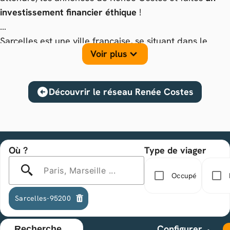
investissement financier éthique
!
Sarcelles est une ville française, se situant dans le
Voir plus
département du Val-d'Oise et la région Île-de-France.
Dès à présent, placez votre argent dans
un viager
immobilier ou une nue-propriété à Sarcelles
et
Découvrir le réseau Renée Costes
investissez dans
un produit financier durable et
solidaire
!
Où ?
Type de viager
Paris, Marseille ...
Occupé
Sarcelles-95200
Configurer
Recherche