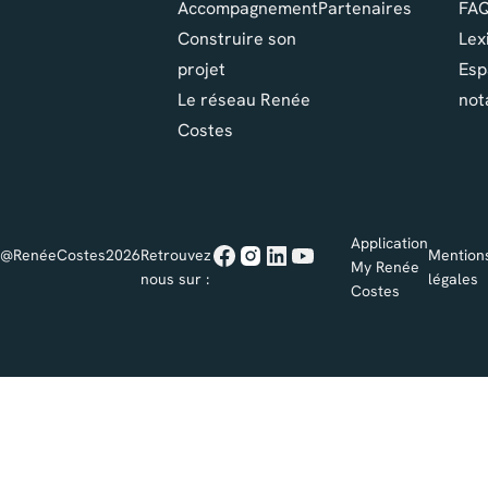
Accompagnement
Partenaires
FA
Construire son
Lex
projet
Esp
Le réseau Renée
not
Costes
Application
@RenéeCostes2026
Retrouvez
Mention
My Renée
nous sur :
légales
Costes