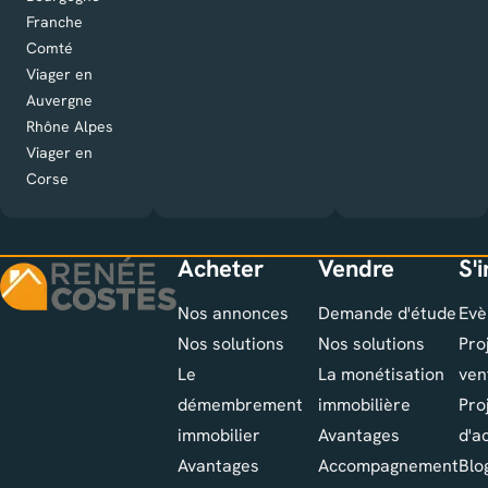
Franche
Comté
Viager en
Auvergne
Rhône Alpes
Viager en
Corse
Acheter
Vendre
S'
Nos annonces
Demande d'étude
Evè
Nos solutions
Nos solutions
Pro
Le
La monétisation
ven
démembrement
immobilière
Pro
immobilier
Avantages
d'a
Avantages
Accompagnement
Blo